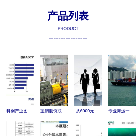
产品列表
PRODUCT
----------------
科创产业图
宝钢股份或
从6000元
专业海运一
谱 从ADC
将剥离部分
到600万 一
条龙服务
产业洞察看
非核心业务
位80后农村
广州市全海