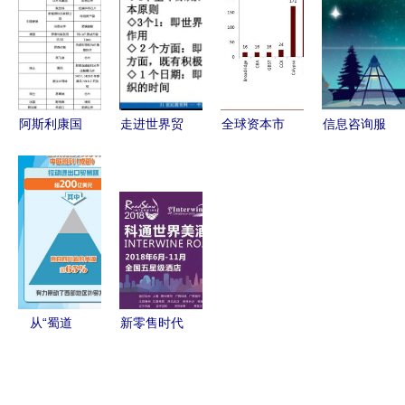
差异化创新
今日钢铁财
女孩的国内
货运代理为
铸就核心竞
经资讯速览
贸易代理逆
您护航
争力，国内
与信息咨询
袭之路
ADC产业话
解读
语权渐增
阿斯利康国
走进世界贸
全球资本市
信息咨询服
内代理上市
易组织——
场IT公司的
务 国内创
公司与中国
高中政治思
格局分析
业公司的新
磷酸盐资源
品与道德法
海外第三方
兴助推器
及贸易代理
治精品课件
主导，国内
现状分析
｜内含资料
金融IT供应
下载与咨询
商后发优势
服务
显现，贸易
从“蜀道
新零售时代
代理角色受
难”到“全球
下，传统葡
挑战
通” 成都高
萄酒经销商
水平建设西
的转型之路