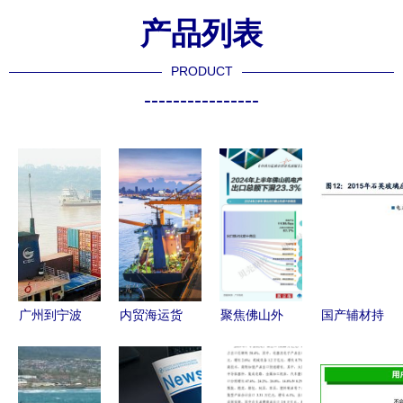
产品列表
PRODUCT
----------------
广州到宁波
内贸海运货
聚焦佛山外
国产辅材持
内贸船运门
运代理
贸半年报
续发热 两
到门 一图
万亿之城遭
大巨头助力
读懂全程便
遇寒冬，前
半导体高景