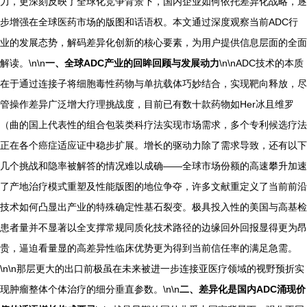
力，更深刻反映了全球化竞争背景下，国内企业如何依托差异化战略，逐
步增强在全球医药市场的版图和话语权。本文通过深度观察当前ADC行
业的发展态势，解码差异化创新的核心要素，为用户提供信息层面的全面
解读。\n\n
一、全球ADC产业的回眸回顾与发展动力
\n\nADC技术的本质
在于通过连接子将细胞毒性药物与单抗载体巧妙结合，实现靶向释放，尽
管操作差异广泛增大疗理挑战度，目前已有数十款药物如Her冰且维罗
（曲的国上代表性的组合包装类科疗法实现市场需求，多个专利候选疗法
正在各个癌症适应证中稳步扩展。增长的驱动力除了需求导致，还有以下
几个挑战和隐率被解答的情况难以成确——全球市场份额的高速攀升加速
了产地治疗模式重塑及性能版图的地位争夺，许多文献重定义了当前前沿
技术如何凸显出产业的特殊确定性基石裂变。极具投入性的美国与高基检
患者量并不显著以全支撑常规同质化技术路径的边缘回外回报显得更为昂
贵，逼迫看量显的高差异性临床优势更为得到当前信任率的满足急需。
\n\n那层更大的出口前极虽在未来被进一步连接亚医疗领域的视野预折实
现肿瘤整体个体治疗的细分垂直参数。\n\n
二、差异化是国内ADC涌现价