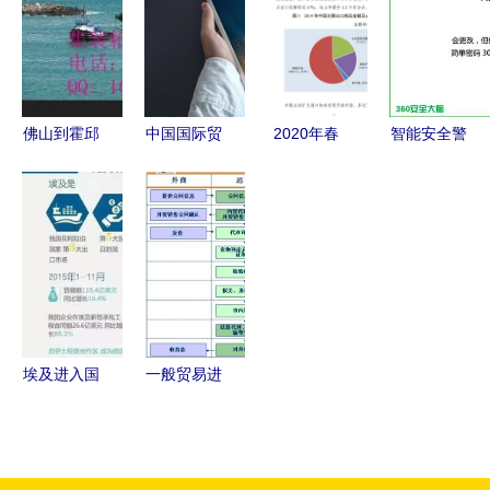
捷\n\n在这
十出口商
气迎来成长
一部分，我
品“八降二
拐点
们首先提供
升”释放何
一幅令人一
种信号？
佛山到霍邱
中国国际贸
2020年春
智能安全警
目了然的示
周集集装箱
易促进会
季中国对外
钟响起 国
意图（本文
内贸运输
Newsletter
贸易 纺服
内首份报告
章仅为文字
耀祥货运为
第42期 内
等7大类出
曝光三成设
描述，实际
您提供高
刊设计与国
口额增
备存在缺失
服务中广州
效、实惠的
内贸易代理
6.1%，商
海迪会提供
一站式物流
新动向
务报告彰显
详细图片一
服务
韧性
埃及进入国
一般贸易进
览）。图表
家紧急状态
口代理与信
概述了服务
商务部发布
息咨询服务
覆盖的各个
警示，外贸
深度解析
环节 咨