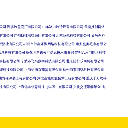
问席康
公司
潍坊玖盈商贸有限公司
山东冰力制冷设备有限公司
云南推创网络
有限公司
广州找律法律顾问有限公司
北京巨佩科技有限公司
义乌创舒
行酒业有限公司
郴州市韩鑫乐淘网络科技有限公司
泰安婕奥毛巾有限公
领度科技有限公司
德化县慧谱云汇信息技术服务部
昆明八扇门网络科技
科技有限公司
宁波市飞马数字科技有限公司
北京陆行乐商贸有限公司
能科技有限公司
上海钧德京商贸有限公司
杭州海擎网络科技有限公司
州彩锋涂装工程有限公司
湖北富能能源技术工程有限公司
重庆千万次科
技有限公司
上海远丰信息科技（集团）有限公司
文化交流活动策划
成