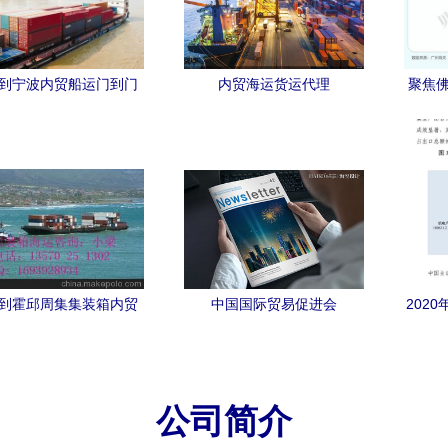
到宁波内贸船运门到门
内贸海运货运代理
聚焦佛
读懂全程便捷\n\n在这一
城遭
，我们首先提供一幅令
品“八
目了然的示意图（本文
为文字描述，实际服务
州海迪会提供详细图片
）。图表概述了服务覆
各个环节 咨询、订舱、
到霍邱周集集装箱内贸
中国国际贸易促进会
202
、装卸、配送等。广州
输 耀祥货运为您提供高
Newsletter 第42期 内刊设计
服等7
倾情整合客户痛点环节
实惠的一站式物流服务
与国内贸易代理新动向
节包括—岸上有 '门’，岸
公司简介
；可靠验潮却令单内装
快直载-稳妥/好直求妥可