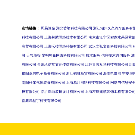
现，贸易代理角色受挑战
友情链接：
周易算命
湖北娑婆科技有限公司
浙江湖州久久汽车服务有
科技有限公司
上海脉腾网络技术有限公司
南京市江宁区程杰水果经营
商贸有限公司
上海沄桉网络科技有限公司
武汉文弘文创科技有限公司
司
天气预报
昆明坤赢网络科技有限公司
技术服务
信息技术咨询服务
浦
有限公司
台州玖信堂文化传媒有限公司
江苏青冥互动科技有限公司
组
揭阳卓男电子商务有限公司
浙江鲸城商贸有限公司
海南电影网
宁夏华
南阳杜尔气体装备有限公司
上海易川网络科技有限公司
网络与信息安
技有限公司
临沂璟珩装饰设计有限公司
上海左琪建筑装饰工程有限公
都鑫鸿创宇科技有限公司