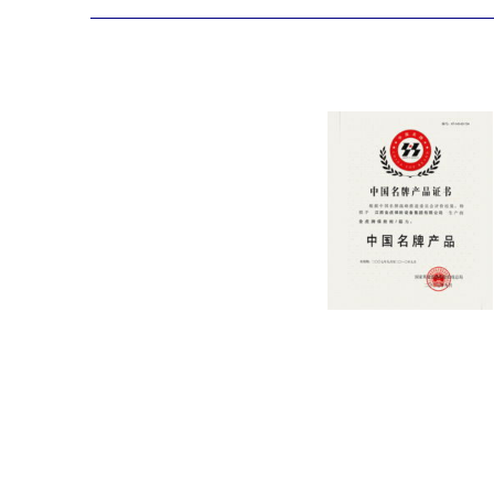
代现
同操
全程
拿贴
帮助
多环
（于