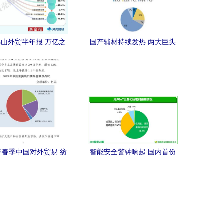
山外贸半年报 万亿之
国产辅材持续发热 两大巨头
遇寒冬，前十出口商
助力半导体高景气迎来成长
降二升”释放何种信号？
拐点
0年春季中国对外贸易 纺
智能安全警钟响起 国内首份
大类出口额增6.1%，商
报告曝光三成设备存在缺失
务报告彰显韧性