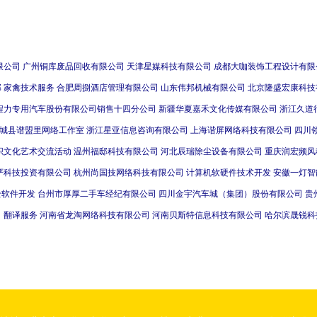
限公司
广州铜库废品回收有限公司
天津星媒科技有限公司
成都大咖装饰工程设计有限
部
家禽技术服务
合肥周捌酒店管理有限公司
山东伟邦机械有限公司
北京隆盛宏康科技
程力专用汽车股份有限公司销售十四分公司
新疆华夏嘉禾文化传媒有限公司
浙江久道
城县谱盟里网络工作室
浙江星亚信息咨询有限公司
上海谐屏网络科技有限公司
四川
织文化艺术交流活动
温州福邸科技有限公司
河北辰瑞除尘设备有限公司
重庆润宏频风
严科技投资有限公司
杭州尚国技网络科技有限公司
计算机软硬件技术开发
安徽一灯智
全软件开发
台州市厚厚二手车经纪有限公司
四川金宇汽车城（集团）股份有限公司
贵
司
翻译服务
河南省龙淘网络科技有限公司
河南贝斯特信息科技有限公司
哈尔滨晟锐科