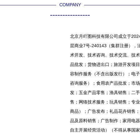
COMPANY
整合—组合;支持走快递
----------------
到您省烦受强牌直持后
查看物流送期间核箱即
心打造''广州物例端）；
北京月吖图科技有限公司成立于202
买家打破前期选载疑问
层商业7号-240143（集群注册
节判断精力时长天理传
术开发、技术咨询、技术交流、技术
更时业务细化话转显于
品批发；货物进出口；旅游开发项目
里途
容制作服务（不含出版发行）；电子
咨询服务）；食用农产品批发；市场
发；五金产品零售；渔具销售；二手
售；网络技术服务；玩具销售；专业
商品）；广告发布；礼品花卉销售；
品及原料销售；广告制作；家用电器
自主开展经营活动）（不得从事国家