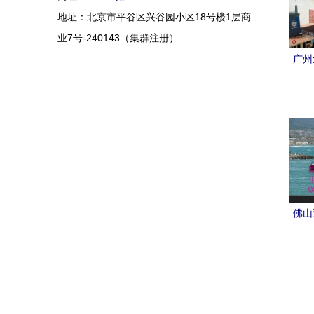
地址：北京市平谷区兴谷园小区18号楼1层商
业7号-240143（集群注册）
广州
一图
部分
人一
章仅
中广
一览
盖的
佛山
提货
运
海笛
效、
（环
里有
载部