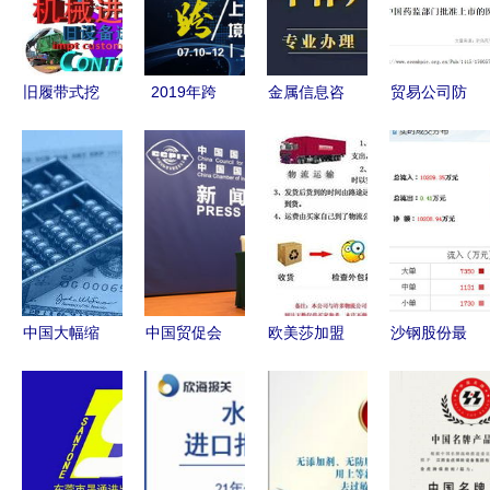
旧履带式挖
2019年跨
金属信息咨
贸易公司防
掘机
境电商新起
询服务 为
疫物资出口
SY195C进
点，共同展
您的决策提
与代理出口
口全流程
望新机遇
供专业支持
信息咨询服
日本运输、
——上海跨
务
清关代理与
境电商博览
中检代办服
会信息咨询
务
服务
中国大幅缩
中国贸促会
欧美莎加盟
沙钢股份最
减外资准入
助力中小企
连锁火爆招
新动向引关
负面清单，
业突破技术
商，共创全
注，信息咨
释放对外开
性贸易壁
球商业新机
询助力投资
放与贸易便
垒，促进国
遇
者理性决策