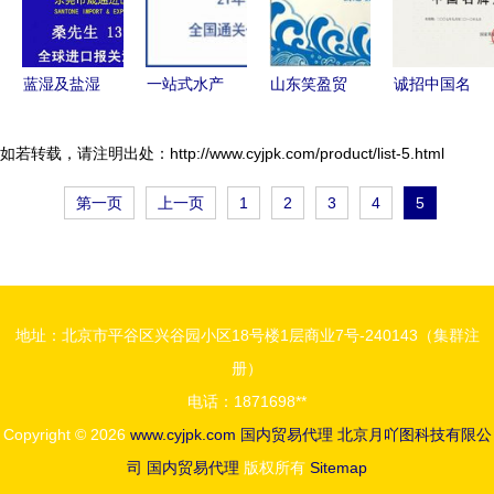
利化重要信
内贸易代理
号
发展
蓝湿及盐湿
一站式水产
山东笑盈贸
诚招中国名
羊皮进口报
品进口供应
易海洋即食
牌产品金虎
关所需资料
链解决方案
食品招商代
保险柜代理
如若转载，请注明出处：http://www.cyjpk.com/product/list-5.html
与国内贸易
提升效益与
理火热启
商 销售、
第一页
上一页
1
2
3
4
5
代理指南
效率
动，买一赠
求购与贸易
一助力合作
信息咨询服
共赢
务
地址：北京市平谷区兴谷园小区18号楼1层商业7号-240143（集群注
册）
电话：1871698**
Copyright © 2026
www.cyjpk.com
国内贸易代理
北京月吖图科技有限公
司
国内贸易代理
版权所有
Sitemap